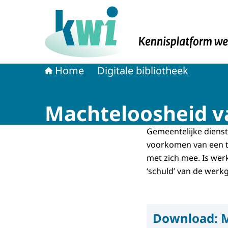
Naar de homepage van Kennisplatform Werk 
Home
Digitale bibliotheek
Machteloosheid va
Gemeentelijke dienst
voorkomen van een t
met zich mee. Is werk
‘schuld’ van de werk
Download:
M