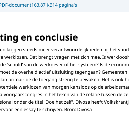
PDF-document
163.87 KB
14 pagina's
ing en conclusie
ten krijgen steeds meer verantwoordelijkheden bij het vo
 werklozen. Dat brengt vragen met zich mee. Is werklooshe
t de ‘schuld’ van de werkgever of het systeem? Is de econ
moet de overheid actief uitsluiting tegengaan? Gemeenten b
 dan primair de de toegang streng te bewaken. Het is ook h
tentiële werklozen van morgen kansloos op de arbeidsmark
a-voorjaarscongres in het teken van de relatie tussen de z
ional onder de titel 'Doe het zelf'. Divosa heeft Volkskrantj
rvoor een essay te schrijven. Bron: Divosa