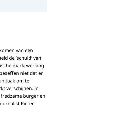
orkomen van een
id de ‘schuld’ van
omische marktwerking
eseffen niet dat er
un taak om te
t verschijnen. In
elfredzame burger en
ournalist Pieter