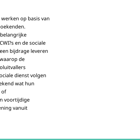
 werken op basis van
zoekenden.
 belangrijke
CWI?s en de sociale
een bijdrage leveren
n waarop de
luitvallers
ociale dienst volgen
 bekend wat hun
 of
n voortijdige
ening vanuit