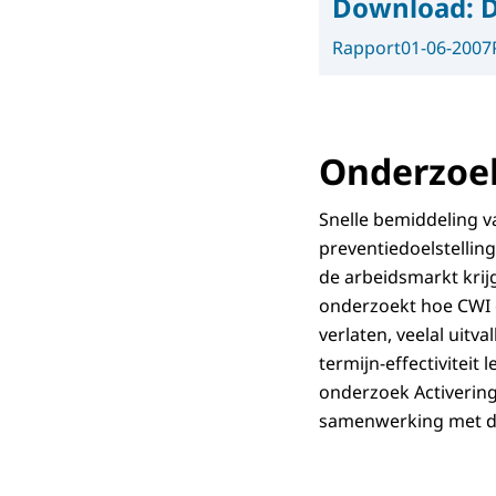
Download:
D
Rapport
01-06-2007
Onderzoek
Snelle bemiddeling v
preventiedoelstellin
de arbeidsmarkt krijg
onderzoekt hoe CWI 
verlaten, veelal uitv
termijn-effectivitei
onderzoek Activering
samenwerking met de