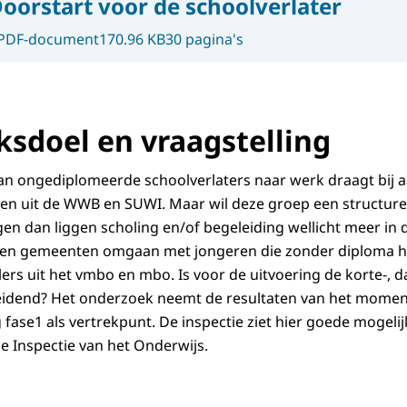
oorstart voor de schoolverlater
PDF-document
170.96 KB
30 pagina's
sdoel en vraagstelling
an ongediplomeerde schoolverlaters naar werk draagt bij a
gen uit de WWB en SUWI. Maar wil deze groep een structure
en dan liggen scholing en/of begeleiding wellicht meer in d
en gemeenten omgaan met jongeren die zonder diploma h
allers uit het vmbo en mbo. Is voor de uitvoering de korte-, 
t leidend? Het onderzoek neemt de resultaten van het momen
 fase1 als vertrekpunt. De inspectie ziet hier goede mogel
 Inspectie van het Onderwijs.