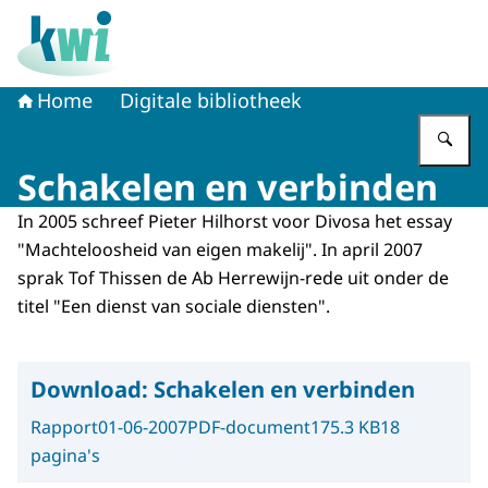
Naar de homepage van Kennisplatform Werk en Inkome
Home
Digitale bibliotheek
Vu
Schakelen en verbinden
In 2005 schreef Pieter Hilhorst voor Divosa het essay
"Machteloosheid van eigen makelij". In april 2007
sprak Tof Thissen de Ab Herrewijn-rede uit onder de
titel "Een dienst van sociale diensten".
Download:
Schakelen en verbinden
Rapport
01-06-2007
PDF-document
175.3 KB
18
pagina's