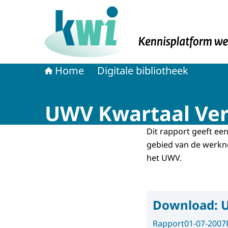
Naar de homepage van Kennisplatform Werk 
Home
Digitale bibliotheek
UWV Kwartaal Ver
Dit rapport geeft ee
gebied van de werkn
het UWV.
Download:
U
Rapport
01-07-2007