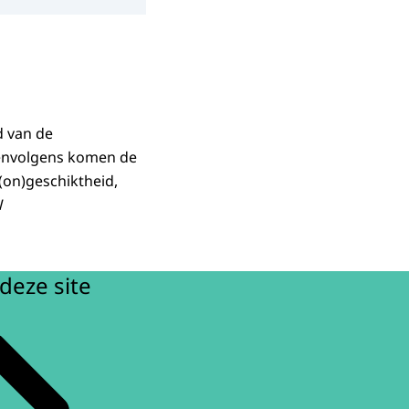
d van de
eenvolgens komen de
(on)geschiktheid,
W
deze site