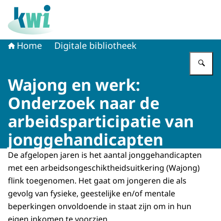
Naar de homepage van Kennisplatform Werk en Inkome
Home
Digitale bibliotheek
Vu
Wajong en werk:
Onderzoek naar de
arbeidsparticipatie van
jonggehandicapten
De afgelopen jaren is het aantal jonggehandicapten
met een arbeidsongeschiktheidsuitkering (Wajong)
flink toegenomen. Het gaat om jongeren die als
gevolg van fysieke, geestelijke en/of mentale
beperkingen onvoldoende in staat zijn om in hun
eigen inkomen te voorzien.