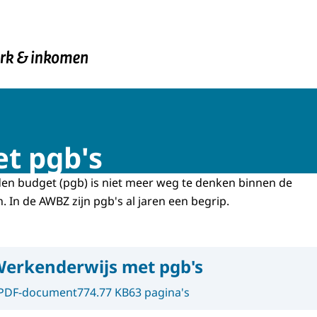
en Inkomen
t pgb's
n budget (pgb) is niet meer weg te denken binnen de
. In de AWBZ zijn pgb's al jaren een begrip.
erkenderwijs met pgb's
PDF-document
774.77 KB
63 pagina's