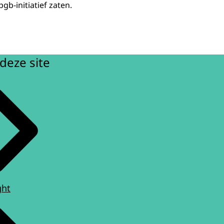
b-initiatief zaten.
deze site
ght