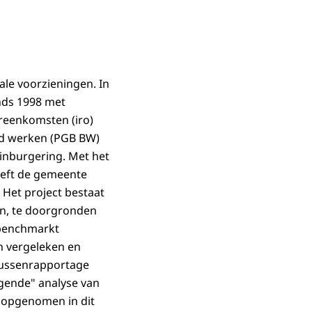
le voorzieningen. In
inds 1998 met
reenkomsten (iro)
id werken (PGB BW)
 inburgering. Met het
eeft de gemeente
Het project bestaat
en, te doorgronden
 benchmarkt
n vergeleken en
tussenrapportage
ijgende" analyse van
t opgenomen in dit