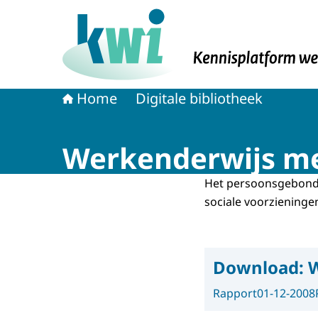
Naar de homepage van Kennisplatform Werk 
Home
Digitale bibliotheek
Werkenderwijs me
Het persoonsgebonde
sociale voorzieningen
Download:
W
Rapport
01-12-2008