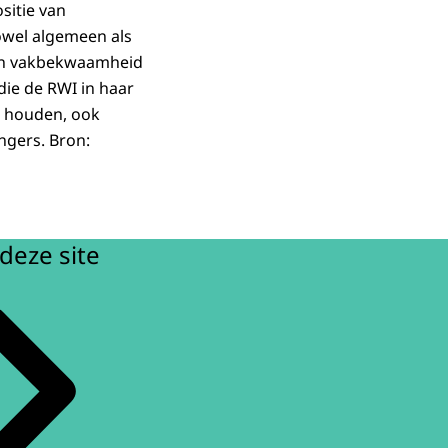
sitie van
zowel algemeen als
s en vakbekwaamheid
ie de RWI in haar
e houden, ook
ngers. Bron:
deze site