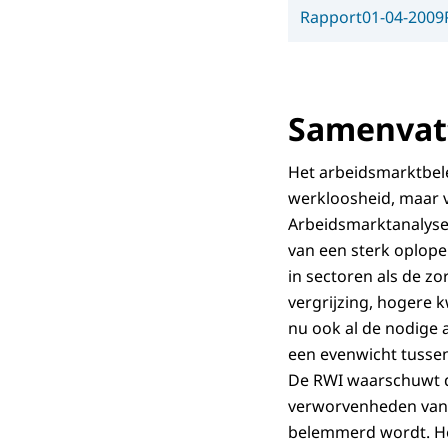
Rapport
01-04-2009
Samenvatt
Het arbeidsmarktbele
werkloosheid, maar v
Arbeidsmarktanalyse 
van een sterk oplop
in sectoren als de z
vergrijzing, hogere 
nu ook al de nodige 
een evenwicht tussen 
De RWI waarschuwt da
verworvenheden van 
belemmerd wordt. Het