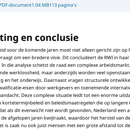
PDF-document
1.04 MB
113 pagina's
ing en conclusie
id voor de komende jaren moet niet alleen gericht zijn op
raagt om een bredere visie. Dit concludeert de RWI in haar
In die analyse schetst de raad een complexe arbeidsmarkt. 
ende werkloosheid, maar anderzijds worden veel openstaan
org en het onderwijs. Daarnaast vragen structurele ontwikke
kwalificatie-eisen door werkgevers en toenemende internat
aandacht. Deze complexe situatie leidt tot een enorme uitd
kortetermijnbeleid en beleidsmaatregelen die op langere te
t als dit evenwicht niet wordt gevonden, Nederland een a
de afgelopen jaren kwijtraakt, waardoor het herstel van 
 is zaak nu ook juist mensen met een grote afstand tot d