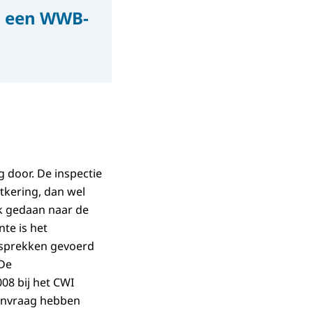
n een WWB-
g door. De inspectie
tkering, dan wel
k gedaan naar de
te is het
gesprekken gevoerd
 De
08 bij het CWI
anvraag hebben