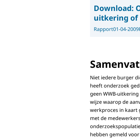
Download:
O
uitkering of
Rapport
01-04-2009
Samenvatt
Niet iedere burger di
heeft onderzoek geda
geen WWB-uitkering 
wijze waarop de aan
werkproces in kaart 
met de medewerkers d
onderzoekspopulatie 
hebben gemeld voor 