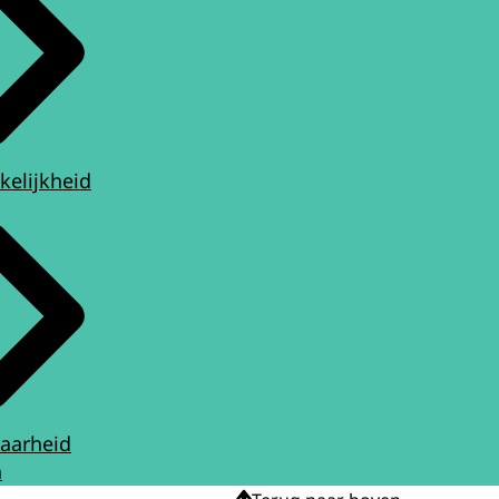
kelijkheid
aarheid
n