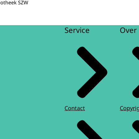
liotheek SZW
Service
Over 
Contact
Copyri