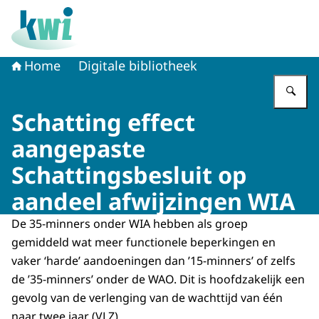
Naar de homepage van Kennisplatform Werk en Inkome
Home
Digitale bibliotheek
Vu
Schatting effect
aangepaste
Schattingsbesluit op
aandeel afwijzingen WIA
De 35-minners onder WIA hebben als groep
gemiddeld wat meer functionele beperkingen en
vaker ‘harde’ aandoeningen dan ’15-minners’ of zelfs
de ’35-minners’ onder de WAO. Dit is hoofdzakelijk een
gevolg van de verlenging van de wachttijd van één
naar twee jaar (VLZ).