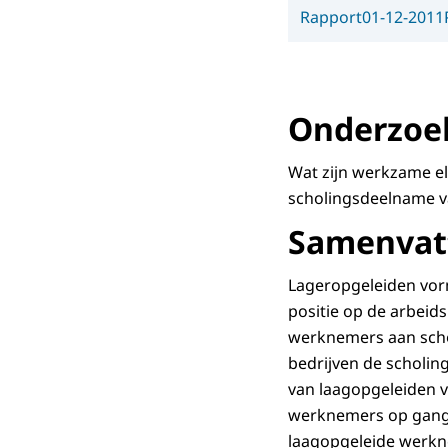
Rapport
01-12-2011
Onderzoek
Wat zijn werkzame e
scholingsdeelname v
Samenvatt
Lageropgeleiden vor
positie op de arbeid
werknemers aan schol
bedrijven de scholi
van laagopgeleiden v
werknemers op gang t
laagopgeleide werkne