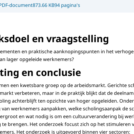
PDF-document
873.66 KB
94 pagina's
sdoel en vraagstelling
lementen en praktische aanknopingspunten in het verhoge
an lager opgeleide werknemers?
ing en conclusie
men een kwetsbare groep op de arbeidsmarkt. Gerichte sc
smarkt verbeteren, maar in de praktijk blijkt dat de deelna
ing achterblijft ten opzichte van hoger opgeleiden. Onder
ng van werknemers aanpakken, welke scholingsaanpak de s
ergroot en wat nodig is om een cultuurverandering bij we
e brengen. Het onderzoek focust zich op het stimuleren v
mers. Het onderzoek is uitgevoerd binnen vier sectoren: