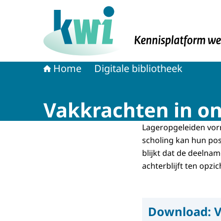
Naar de homepage van Kennisplatform Werk 
Home
Digitale bibliotheek
Vakkrachten in on
Lageropgeleiden vor
scholing kan hun pos
blijkt dat de deelna
achterblijft ten opzi
Download:
V