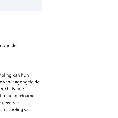
n van de
holing kan hun
me van laagopgeleide
zocht is hoe
cholingsdeelname
rkgevers en
an scholing van