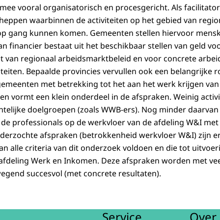
rmee vooral organisatorisch en procesgericht. Als facilitat
eppen waarbinnen de activiteiten op het gebied van regio
op gang kunnen komen. Gemeenten stellen hiervoor mens
an financier bestaat uit het beschikbaar stellen van geld vo
t van regionaal arbeidsmarktbeleid en voor concrete arbe
iteiten. Bepaalde provincies vervullen ook een belangrijke rol
gemeenten met betrekking tot het aan het werk krijgen van
n vormt een klein onderdeel in de afspraken. Weinig activit
telijke doelgroepen (zoals WWB-ers). Nog minder daarvan 
e professionals op de werkvloer van de afdeling W&I met 
nderzochte afspraken (betrokkenheid werkvloer W&I) zijn 
n alle criteria van dit onderzoek voldoen en die tot uitvoe
 afdeling Werk en Inkomen. Deze afspraken worden met vee
egend succesvol (met concrete resultaten).
Service
Over 