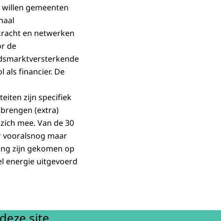
or willen gemeenten
naal
kracht en netwerken
or de
idsmarktversterkende
 als financier. De
eiten zijn specifiek
brengen (extra)
zich mee. Van de 30
er vooralsnog maar
ring zijn gekomen op
l energie uitgevoerd
deze site