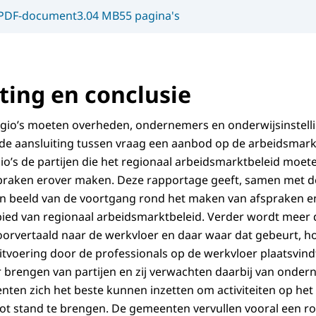
PDF-document
3.04 MB
55 pagina's
ing en conclusie
egio’s moeten overheden, ondernemers en onderwijsinstell
e aansluiting tussen vraag een aanbod op de arbeidsmarkt
gio’s de partijen die het regionaal arbeidsmarktbeleid moet
praken erover maken. Deze rapportage geeft, samen met d
n beeld van de voortgang rond het maken van afspraken e
ied van regionaal arbeidsmarktbeleid. Verder wordt meer d
orvertaald naar de werkvloer en daar waar dat gebeurt, h
itvoering door de professionals op de werkvloer plaatsvind
aar brengen van partijen en zij verwachten daarbij van onder
en zich het beste kunnen inzetten om activiteiten op het
t stand te brengen. De gemeenten vervullen vooral een rol a