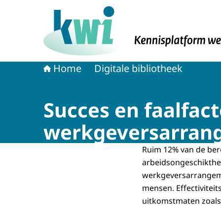
Naar de homepage van Kennisplatform Werk 
Home
Digitale bibliotheek
Succes en faalfac
werkgeversarran
Ruim 12% van de bero
arbeidsongeschikthe
werkgeversarrangeme
mensen. Effectivitei
uitkomstmaten zoals.