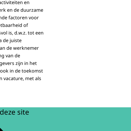
tiviteiten en
werk en de duurzame
nde factoren voor
etbaarheid of
 is, d.w.z. tot een
 de juiste
 van de werknemer
ng van de
evers zijn in het
j ook in de toekomst
n vacature, met als
deze site