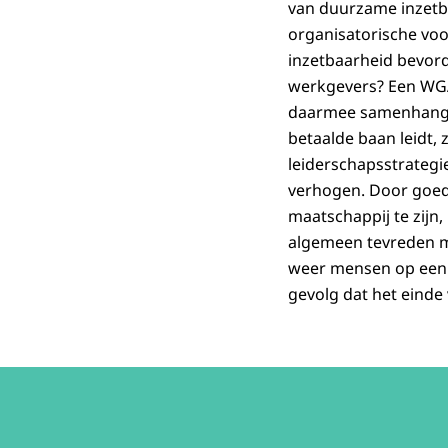
van duurzame inzetba
organisatorische vo
inzetbaarheid bevor
werkgevers? Een WGA 
daarmee samenhangen
betaalde baan leidt, 
leiderschapsstrateg
verhogen. Door goed
maatschappij te zijn
algemeen tevreden me
weer mensen op een W
gevolg dat het einde