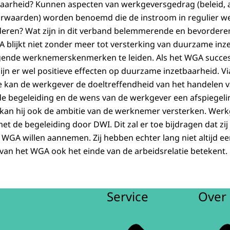
arheid? Kunnen aspecten van werkgeversgedrag (beleid, ac
orwaarden) worden benoemd die de instroom in regulier 
deren? Wat zijn in dit verband belemmerende en bevordere
blijkt niet zonder meer tot versterking van duurzame inz
de werknemerskenmerken te leiden. Als het WGA succesvol
zijn er wel positieve effecten op duurzame inzetbaarheid. Via
ie kan de werkgever de doeltreffendheid van het handelen
e begeleiding en de wens van de werkgever een afspiegeli
, kan hij ook de ambitie van de werknemer versterken. Werkg
t de begeleiding door DWI. Dit zal er toe bijdragen dat zi
GA willen aannemen. Zij hebben echter lang niet altijd ee
 van het WGA ook het einde van de arbeidsrelatie betekent.
Service
Over 