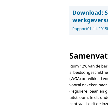
Download:
S
werkgevers
Rapport
01-11-2015
Samenvatt
Ruim 12% van de bero
arbeidsongeschikth
(WGA) ontwikkeld voo
vooral gekeken naar 
(reguliere) baan en 
uitstroom. In dit on
centraal. Leidt de 