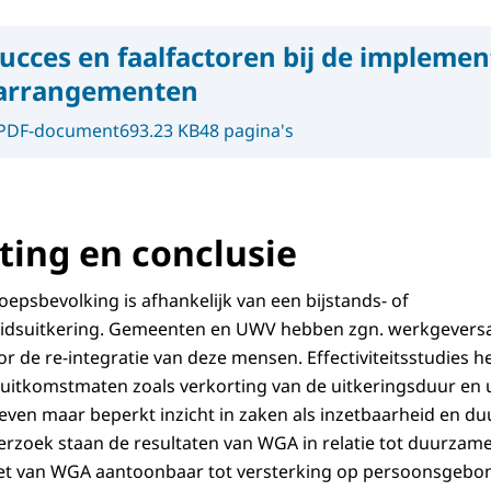
ucces en faalfactoren bij de implemen
arrangementen
PDF-document
693.23 KB
48 pagina's
ing en conclusie
epsbevolking is afhankelijk van een bijstands- of
eidsuitkering. Gemeenten en UWV hebben zgn. werkgever
r de re-integratie van deze mensen. Effectiviteitsstudies h
uitkomstmaten zoals verkorting van de uitkeringsduur en 
geven maar beperkt inzicht in zaken als inzetbaarheid en 
derzoek staan de resultaten van WGA in relatie tot duurzam
inzet van WGA aantoonbaar tot versterking op persoonsgeb