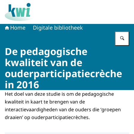
Naar de homepage van Kennisplatform Werk en Inkome
Home
Digitale bibliotheek
Vu
De pedagogische
kwaliteit van de
ouderparticipatiecrèche
in 2016
Het doel van deze studie is om de pedagogische
kwaliteit in kaart te brengen van de
interactievaardigheden van de ouders die ‘groepen
draaien’ op ouderparticipatiecrèches.