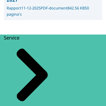
Rapport
11-12-2025
PDF-document
842.56 KB
50
pagina's
Service