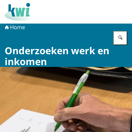
Naar de homepage van Kennisplatform Werk en Inkome
Home
Vu
Onderzoeken werk en
inkomen